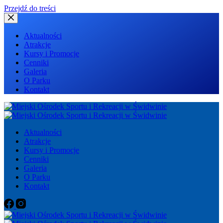
Przejdź do treści
Aktualności
Atrakcje
Kursy i Promocje
Cenniki
Galeria
O Parku
Kontakt
Aktualności
Atrakcje
Kursy i Promocje
Cenniki
Galeria
O Parku
Kontakt