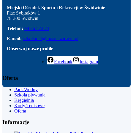
Miejski Ośrodek Sportu i Rekreacji w Świdwinie
Plac Sybiraków 1
78-300 Świdwin
Telefon:
94 36 572 73
E-mail:
sekretariat@mosir.swidwin.pl
Obserwuj nasze profile
Facebook
Instagram
Oferta
Park
Wodny
Szkoła pływania
Kręgielnia
Korty Tenisowe
Oferta
Informacje