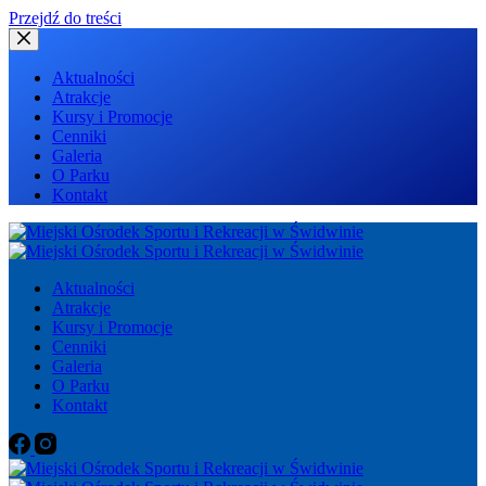
Przejdź do treści
Aktualności
Atrakcje
Kursy i Promocje
Cenniki
Galeria
O Parku
Kontakt
Aktualności
Atrakcje
Kursy i Promocje
Cenniki
Galeria
O Parku
Kontakt