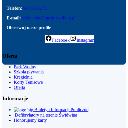
Telefon:
94 36 572 73
E-mail:
sekretariat@mosir.swidwin.pl
Obserwuj nasze profile
Facebook
Instagram
Oferta
Park
Wodny
Szkoła pływania
Kręgielnia
Korty Tenisowe
Oferta
Informacje
Biuletyn Informacji Publicznej
Defibrylatory na terenie Świdwina
Honorujemy karty