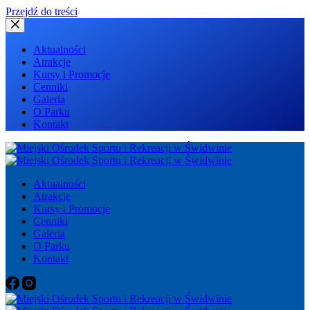
Przejdź do treści
Aktualności
Atrakcje
Kursy i Promocje
Cenniki
Galeria
O Parku
Kontakt
Aktualności
Atrakcje
Kursy i Promocje
Cenniki
Galeria
O Parku
Kontakt