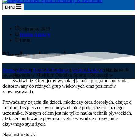
Menu
8 sierpnia, 2023
Wodne Atrakcje
1 min.
Nauka pływania
Serdecznie zapraszamy do skorzystania z naszej oferty nauki
Strona główna
Kursy & Promocje
Wodne Atrakcje
Nauka
pływania w Miejskim Ośrodku Sportu i Rekreacji w
pływania
Świdwinie. Oferujemy wysokiej jakości program nauczania,
dostosowany do różnych grup wiekowych oraz poziomów
zaawansowania.
Prowadzimy zajęcia dla dzieci, młodzieży oraz dorosłych, dbając o
komfort, bezpieczeństwo i indywidualne podejście do każdego
uczestnika. Naszym celem jest nie tylko nauka technik pływackich,
ale także budowanie pewności siebie w wodzie i rozwijanie
aktywnego stylu życia.
Nasi instruktorzy: