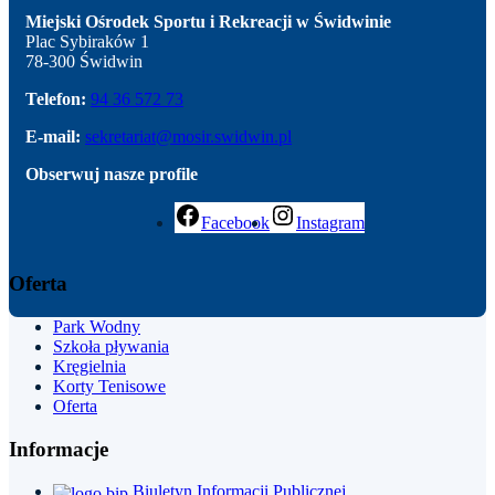
Miejski Ośrodek Sportu i Rekreacji w Świdwinie
Plac Sybiraków 1
78-300 Świdwin
Telefon:
94 36 572 73
E-mail:
sekretariat@mosir.swidwin.pl
Obserwuj nasze profile
Facebook
Instagram
Oferta
Park
Wodny
Szkoła pływania
Kręgielnia
Korty Tenisowe
Oferta
Informacje
Biuletyn Informacji Publicznej