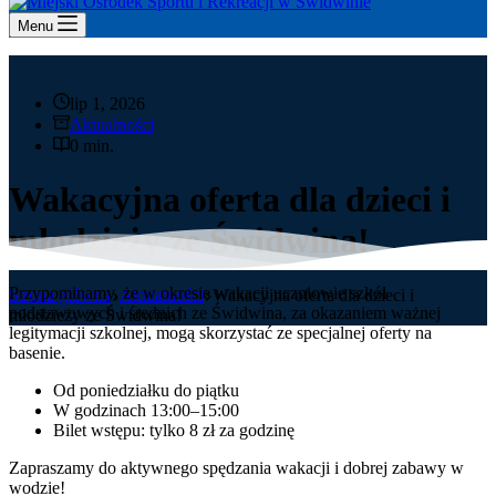
Menu
lip 1, 2026
Aktualności
0 min.
Wakacyjna oferta dla dzieci i
młodzieży ze Świdwina!
Przypominamy, że w okresie wakacji uczniowie szkół
Strona główna
Aktualności
Wakacyjna oferta dla dzieci i
podstawowych i średnich ze Świdwina, za okazaniem ważnej
młodzieży ze Świdwina!
legitymacji szkolnej, mogą skorzystać ze specjalnej oferty na
basenie.
Od poniedziałku do piątku
W godzinach 13:00–15:00
Bilet wstępu: tylko 8 zł za godzinę
Zapraszamy do aktywnego spędzania wakacji i dobrej zabawy w
wodzie!