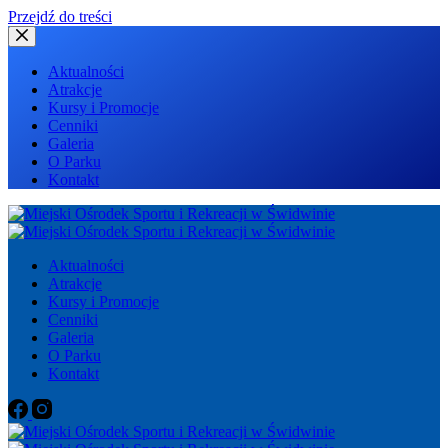
Przejdź do treści
Aktualności
Atrakcje
Kursy i Promocje
Cenniki
Galeria
O Parku
Kontakt
Aktualności
Atrakcje
Kursy i Promocje
Cenniki
Galeria
O Parku
Kontakt