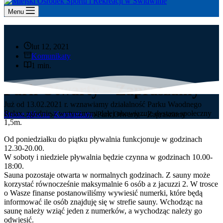
Menu
lut 12, 2021
Komunikaty
1 min.
Park Otwarty – Zapraszamy
Już od 13.02.2021 r. wznawiamy działalność Parku Waodnego
Relax, zgodnie z wytycznymi dalej obowiązuje dystans społeczny
Strona główna
Komunikaty
Park Otwarty – Zapraszamy
1,5m.
Od poniedziałku do piątku pływalnia funkcjonuje w godzinach
12.30-20.00.
W soboty i niedziele pływalnia będzie czynna w godzinach 10.00-
18:00.
Sauna pozostaje otwarta w normalnych godzinach. Z sauny może
korzystać równocześnie maksymalnie 6 osób a z jacuzzi 2. W trosce
o Wasze finanse postanowiliśmy wywiesić numerki, które będą
informować ile osób znajduję się w strefie sauny. Wchodząc na
saunę należy wziąć jeden z numerków, a wychodząc należy go
odwiesić.