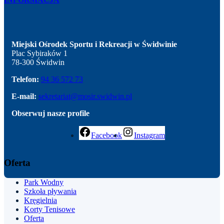
Miejski Ośrodek Sportu i Rekreacji w Świdwinie
Plac Sybiraków 1
78-300 Świdwin
Telefon:
94 36 572 73
E-mail:
sekretariat@mosir.swidwin.pl
Obserwuj nasze profile
Facebook
Instagram
Oferta
Park
Wodny
Szkoła pływania
Kręgielnia
Korty Tenisowe
Oferta