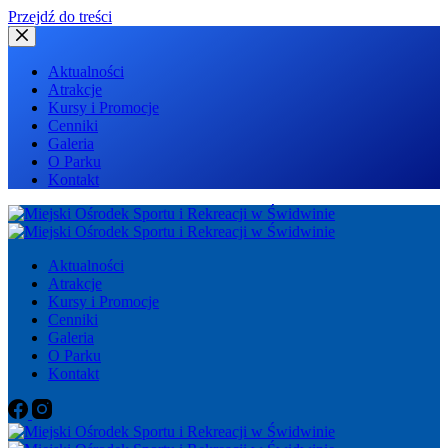
Przejdź do treści
Aktualności
Atrakcje
Kursy i Promocje
Cenniki
Galeria
O Parku
Kontakt
Aktualności
Atrakcje
Kursy i Promocje
Cenniki
Galeria
O Parku
Kontakt