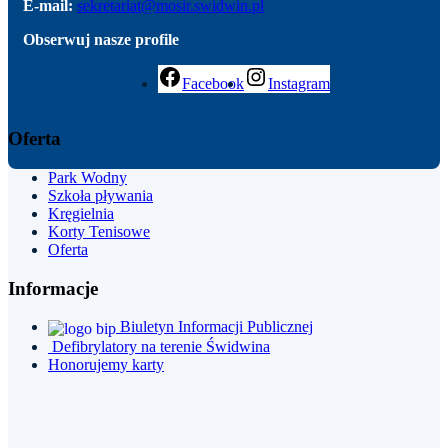
E-mail:
sekretariat@mosir.swidwin.pl
Obserwuj nasze profile
Facebook
Instagram
Oferta
Park
Wodny
Szkoła pływania
Kręgielnia
Korty Tenisowe
Oferta
Informacje
Biuletyn Informacji Publicznej
Defibrylatory na terenie Świdwina
Honorujemy karty