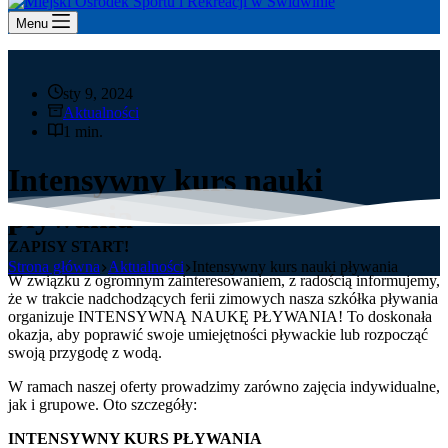
Menu
sty 9, 2024
Aktualności
1 min.
Intensywny kurs nauki
pływania
ZAPISY START!
Strona główna
Aktualności
Intensywny kurs nauki pływania
W związku z ogromnym zainteresowaniem, z radością informujemy,
że w trakcie nadchodzących ferii zimowych nasza szkółka pływania
organizuje INTENSYWNĄ NAUKĘ PŁYWANIA! To doskonała
okazja, aby poprawić swoje umiejętności pływackie lub rozpocząć
swoją przygodę z wodą.
W ramach naszej oferty prowadzimy zarówno zajęcia indywidualne,
jak i grupowe. Oto szczegóły:
INTENSYWNY KURS PŁYWANIA