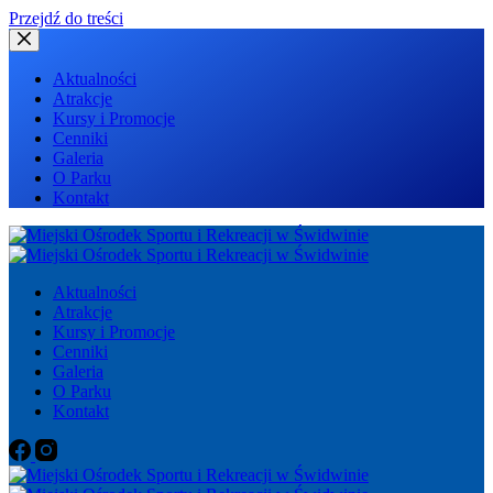
Przejdź do treści
Aktualności
Atrakcje
Kursy i Promocje
Cenniki
Galeria
O Parku
Kontakt
Aktualności
Atrakcje
Kursy i Promocje
Cenniki
Galeria
O Parku
Kontakt