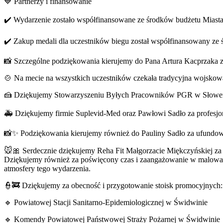
💙 Partnerzy i finansowanie
✔️ Wydarzenie zostało współfinansowane ze środków budżetu Miast
✔️ Zakup medali dla uczestników biegu został współfinansowany ze
📸 Szczególne podziękowania kierujemy do Pana Artura Kacprzaka z
🍲 Na mecie na wszystkich uczestników czekała tradycyjna wojsko
🍰 Dziękujemy Stowarzyszeniu Byłych Pracowników PGR w Słowenk
🚑 Dziękujemy firmie Suplevid-Med oraz Pawłowi Sadło za profesj
📸✨ Podziękowania kierujemy również do Pauliny Sadło za ufundowa
🐭🎀 Serdecznie dziękujemy Reha Fit Małgorzacie Miękczyńskiej za
Dziękujemy również za poświęcony czas i zaangażowanie w malowanie 
atmosfery tego wydarzenia.
👮🚒 Dziękujemy za obecność i przygotowanie stoisk promocyjnych:
🔹 Powiatowej Stacji Sanitarno-Epidemiologicznej w Świdwinie
🔹 Komendy Powiatowej Państwowej Straży Pożarnej w Świdwinie