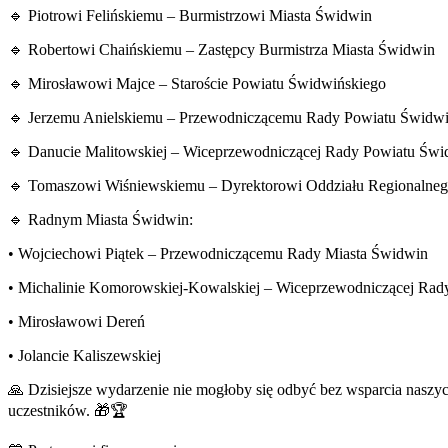
🔹 Piotrowi Felińskiemu – Burmistrzowi Miasta Świdwin
🔹 Robertowi Chaińskiemu – Zastępcy Burmistrza Miasta Świdwin
🔹 Mirosławowi Majce – Staroście Powiatu Świdwińskiego
🔹 Jerzemu Anielskiemu – Przewodniczącemu Rady Powiatu Świdwi
🔹 Danucie Malitowskiej – Wiceprzewodniczącej Rady Powiatu Świ
🔹 Tomaszowi Wiśniewskiemu – Dyrektorowi Oddziału Regionalneg
🔹 Radnym Miasta Świdwin:
• Wojciechowi Piątek – Przewodniczącemu Rady Miasta Świdwin
• Michalinie Komorowskiej-Kowalskiej – Wiceprzewodniczącej Rad
• Mirosławowi Dereń
• Jolancie Kaliszewskiej
🙏 Dzisiejsze wydarzenie nie mogłoby się odbyć bez wsparcia nasz
uczestników. 🎁🏆