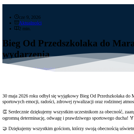
cze 9, 2026
Aktualności
2 min.
Bieg Od Przedszkolaka do Mar
wydarzenia
Strona główna
Aktualności
Bieg Od Przedszkolaka do Maratończy
30 maja 2026 roku odbył się wyjątkowy Bieg Od Przedszkolaka do M
sportowych emocji, radości, zdrowej rywalizacji oraz rodzinnej atmo
👏 Serdecznie dziękujemy wszystkim uczestnikom za obecność, zaang
ogromną determinację, odwagę i prawdziwego sportowego ducha! 🏅🏃‍
🤝 Dziękujemy wszystkim gościom, którzy swoją obecnością uświetni