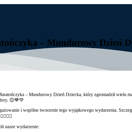
atończyka – Mundurowy Dzień D
ka – Mundurowy Dzień Dziecka 2026”– podsumowanie wydarzenia
aratończyka – Mundurowy Dzień Dziecka, który zgromadził wielu mały
sfery. 😊💙💚
ażowanie i wspólne tworzenie tego wyjątkowego wydarzenia. Szczegól
♀️🏃‍♂️
li nasze wydarzenie: