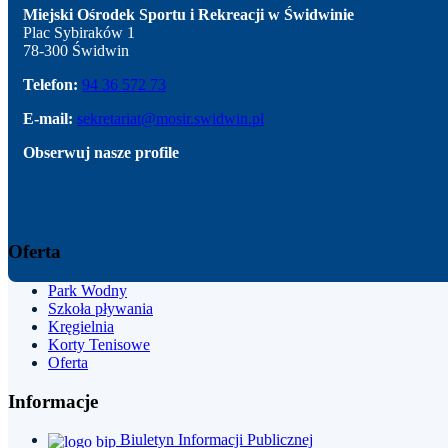
Miejski Ośrodek Sportu i Rekreacji w Świdwinie
Plac Sybiraków 1
78-300 Świdwin
Telefon:
94 36 572 73
E-mail:
sekretariat@mosir.swidwin.pl
Obserwuj nasze profile
Oferta
Park
Wodny
Szkoła pływania
Kręgielnia
Korty Tenisowe
Oferta
Informacje
Biuletyn Informacji Publicznej