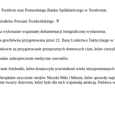
a Świdwin oraz Pomorskiego Banku Spółdzielczego w Świdwinie.
 środków Powiatu Świdwińskiego. 🏅
a wykonanie wspaniałej dokumentacji fotograficznej wydarzenia.
wa grochówka przygotowana przez 21. Bazę Lotnictwa Taktycznego w
owie za przygotowanie przepysznych domowych ciast, które cieszy
onalne zabezpieczenie medyczne zawodów.
nie fotobudki, która dostarczyła uczestnikom wielu niezapomnianyc
 bezpłatne użyczenie strojów Myszki Miki i Minnie, które sprawiły n
twarzy dzieciom, które było dla nich wspaniałą atrakcją. Państwa ws