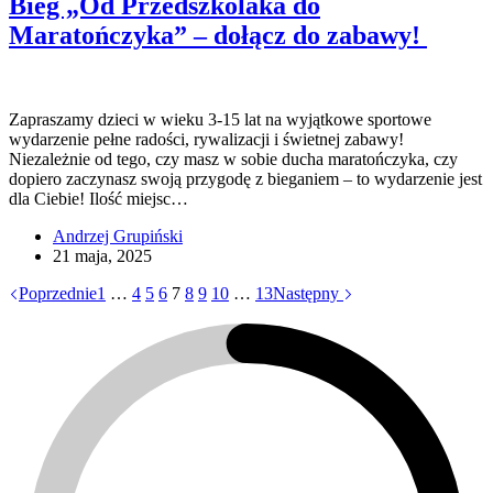
Bieg „Od Przedszkolaka do
Maratończyka” – dołącz do zabawy!
Zapraszamy dzieci w wieku 3-15 lat na wyjątkowe sportowe
wydarzenie pełne radości, rywalizacji i świetnej zabawy!
Niezależnie od tego, czy masz w sobie ducha maratończyka, czy
dopiero zaczynasz swoją przygodę z bieganiem – to wydarzenie jest
dla Ciebie! Ilość miejsc…
Andrzej Grupiński
21 maja, 2025
Poprzednie
1
…
4
5
6
7
8
9
10
…
13
Następny