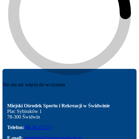
Nie ma nic więcej do wczytania
Miejski Ośrodek Sportu i Rekreacji w Świdwinie
Plac Sybiraków 1
78-300 Świdwin
Telefon:
94 36 572 73
E-mail:
sekretariat@mosir.swidwin.pl