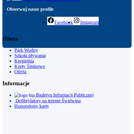
Obserwuj nasze profile
Facebook
Instagram
Oferta
Park
Wodny
Szkoła pływania
Kręgielnia
Korty Tenisowe
Oferta
Informacje
Biuletyn Informacji Publicznej
Defibrylatory na terenie Świdwina
Honorujemy karty