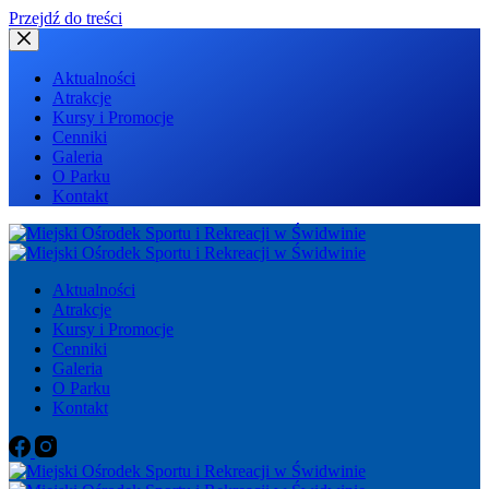
Przejdź do treści
Aktualności
Atrakcje
Kursy i Promocje
Cenniki
Galeria
O Parku
Kontakt
Aktualności
Atrakcje
Kursy i Promocje
Cenniki
Galeria
O Parku
Kontakt